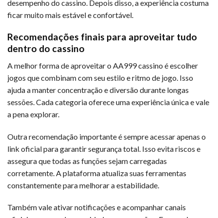
desempenho do cassino. Depois disso, a experiência costuma
ficar muito mais estável e confortável.
Recomendações finais para aproveitar tudo
dentro do cassino
A melhor forma de aproveitar o AA999 cassino é escolher
jogos que combinam com seu estilo e ritmo de jogo. Isso
ajuda a manter concentração e diversão durante longas
sessões. Cada categoria oferece uma experiência única e vale
a pena explorar.
Outra recomendação importante é sempre acessar apenas o
link oficial para garantir segurança total. Isso evita riscos e
assegura que todas as funções sejam carregadas
corretamente. A plataforma atualiza suas ferramentas
constantemente para melhorar a estabilidade.
Também vale ativar notificações e acompanhar canais