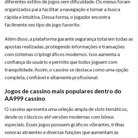
diferentes estilos de jogos sem dificuldade. Os menus foram
organizados para facilitar a navegação e tornar a busca
rápida e intuitiva. Dessa forma, o jogador encontra
facilmente seu tipo de jogo favorito.
Além disso, a plataforma garante segurança total em todas as
apostas realizadas, protegendo informações e transações
com sistemas criptográficos modernos. Isso aumenta a
confiança do usuário e permite que todos joguem com
tranquilidade. Assim, o cassino se destaca como uma opção
completa, confiável e altamente profissional.
Jogos de cassino mais populares dentro do
AA999 cassino
O cassino apresenta uma seleção ampla de slots temáticos,
desde os clássicos até versões modernas com bônus
especiais. Esses jogos possuem gráficos vibrantes, trilhas
sonoras atraentes e diversas funções que aumentam as