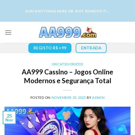
Skip
to
ADD ANYTHING HERE OR JUST REMOVE IT...
content
REGISTO R$ +99
ENTRADA
UNCATEGORIZED
AA999 Cassino – Jogos Online
Modernos e Segurança Total
POSTED ON
NOVEMBER 25, 2025
BY
ADMIN
25
Nov