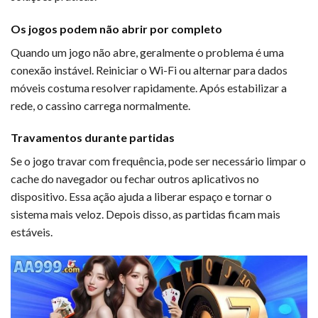
Os jogos podem não abrir por completo
Quando um jogo não abre, geralmente o problema é uma
conexão instável. Reiniciar o Wi-Fi ou alternar para dados
móveis costuma resolver rapidamente. Após estabilizar a
rede, o cassino carrega normalmente.
Travamentos durante partidas
Se o jogo travar com frequência, pode ser necessário limpar o
cache do navegador ou fechar outros aplicativos no
dispositivo. Essa ação ajuda a liberar espaço e tornar o
sistema mais veloz. Depois disso, as partidas ficam mais
estáveis.