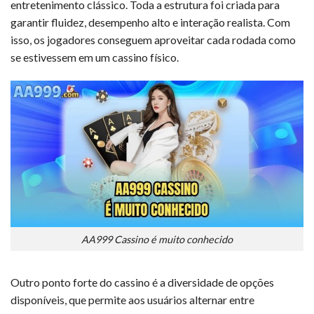
entretenimento clássico. Toda a estrutura foi criada para
garantir fluidez, desempenho alto e interação realista. Com
isso, os jogadores conseguem aproveitar cada rodada como
se estivessem em um cassino físico.
AA999 Cassino é muito conhecido
Outro ponto forte do cassino é a diversidade de opções
disponíveis, que permite aos usuários alternar entre