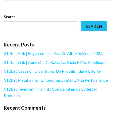
Search
SEARCH
Recent Posts
312bet Apk | Engenharia Nativa De Alta Eficiência 2025
312bet Link | Conexão De Baixa Latência E Alta Fidelidade
312bet Cassino | O Santuário Da Probabilidade E Sorte
312bet Plataforma | Ergonomia Digital E Alta Performance
312bet Telegram | Insights Compartilhados E Alertas
Premium
Recent Comments