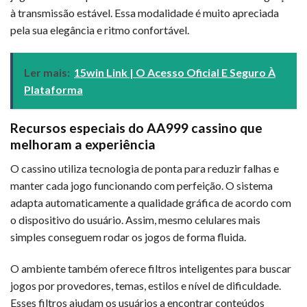
à transmissão estável. Essa modalidade é muito apreciada
pela sua elegância e ritmo confortável.
Ler mais:
15win Link | O Acesso Oficial E Seguro À
Plataforma
Recursos especiais do AA999 cassino que
melhoram a experiência
O cassino utiliza tecnologia de ponta para reduzir falhas e
manter cada jogo funcionando com perfeição. O sistema
adapta automaticamente a qualidade gráfica de acordo com
o dispositivo do usuário. Assim, mesmo celulares mais
simples conseguem rodar os jogos de forma fluida.
O ambiente também oferece filtros inteligentes para buscar
jogos por provedores, temas, estilos e nível de dificuldade.
Esses filtros ajudam os usuários a encontrar conteúdos