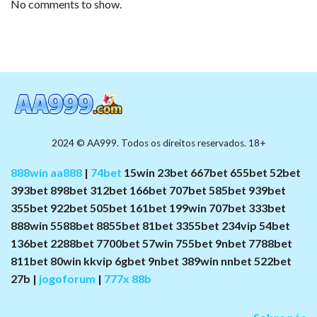
No comments to show.
2024 © AA999. Todos os direitos reservados. 18+
888win
aa888
|
74bet
15win 23bet 667bet 655bet 52bet
393bet 898bet 312bet 166bet 707bet 585bet 939bet
355bet 922bet 505bet 161bet 199win 707bet 333bet
888win 5588bet 8855bet 81bet 3355bet 234vip 54bet
136bet 2288bet 7700bet 57win 755bet 9nbet 7788bet
811bet 80win kkvip 6gbet 9nbet 389win nnbet 522bet
27b |
jogoforum
|
777x
88b