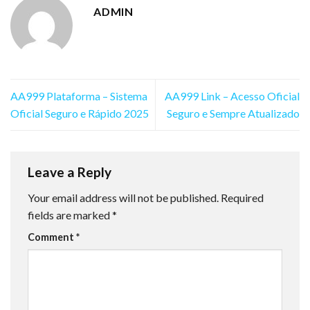
ADMIN
AA999 Plataforma – Sistema
AA999 Link – Acesso Oficial
Oficial Seguro e Rápido 2025
Seguro e Sempre Atualizado
Leave a Reply
Your email address will not be published.
Required
fields are marked
*
Comment
*