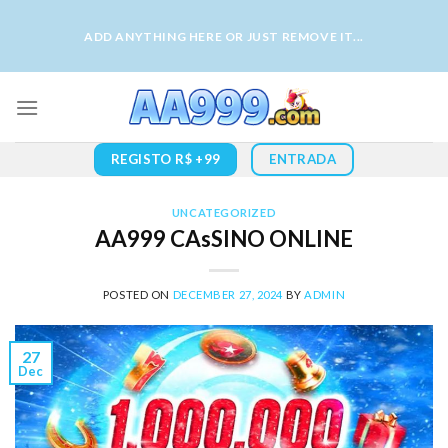
Skip
to
ADD ANYTHING HERE OR JUST REMOVE IT...
content
REGISTO R$ +99
ENTRADA
UNCATEGORIZED
AA999 CAsSINO ONLINE
POSTED ON
DECEMBER 27, 2024
BY
ADMIN
27
Dec