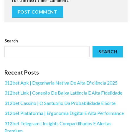
for the next time I comment.
Search
SEARCH
Recent Posts
312bet Apk | Engenharia Nativa De Alta Eficiência 2025
312bet Link | Conexão De Baixa Latência E Alta Fidelidade
312bet Cassino | O Santuário Da Probabilidade E Sorte
312bet Plataforma | Ergonomia Digital E Alta Performance
312bet Telegram | Insights Compartilhados E Alertas
Premium