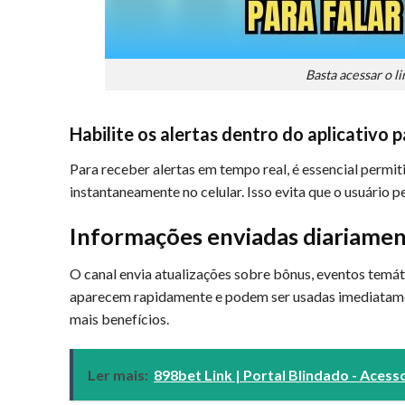
Basta acessar o li
Habilite os alertas dentro do aplicativo
Para receber alertas em tempo real, é essencial permi
instantaneamente no celular. Isso evita que o usuário
Informações enviadas diariamen
O canal envia atualizações sobre bônus, eventos temát
aparecem rapidamente e podem ser usadas imediatam
mais benefícios.
Ler mais:
898bet Link | Portal Blindado - Acess