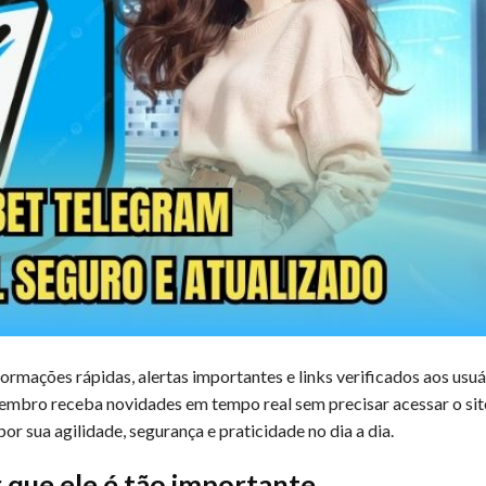
formações rápidas, alertas importantes e links verificados aos usuá
membro receba novidades em tempo real sem precisar acessar o sit
 sua agilidade, segurança e praticidade no dia a dia.
 que ele é tão importante