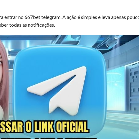
ara entrar no 667bet telegram. A ação é simples e leva apenas pouc
ber todas as notificações.