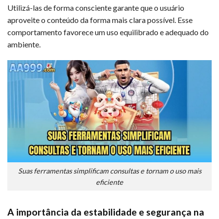
Utilizá-las de forma consciente garante que o usuário
aproveite o conteúdo da forma mais clara possível. Esse
comportamento favorece um uso equilibrado e adequado do
ambiente.
Suas ferramentas simplificam consultas e tornam o uso mais
eficiente
A importância da estabilidade e segurança na