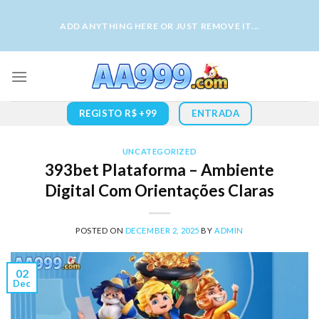
Skip
to
ADD ANYTHING HERE OR JUST REMOVE IT...
content
REGISTO R$ +99
ENTRADA
UNCATEGORIZED
393bet Plataforma – Ambiente
Digital Com Orientações Claras
POSTED ON
DECEMBER 2, 2025
BY
ADMIN
02
Dec