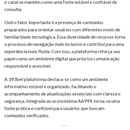
o canal se mantém como uma fonte estável e confiável de
consulta.
Outro fator importante é a presença de conteúdos
preparados para orientar usuários com diferentes níveis de
familiaridade tecnológica. Essa diversidade de recursos torna
o processo de navegação mais inclusivo e contribui para uma
experiência mais fluida. Com isso, a plataforma reforça seu
papel como um ambiente digital que prioriza comunicação
responsável e acessível.
A 393bet plataforma destaca-se como um ambiente
informativo estável e organizado, facilitando o
acompanhamento de atualizações essenciais com clareza e
segurança. Integrada ao ecossistema AA999, torna-se uma
fonte prática e confiável para usuários que buscam
conteúdos verificados.