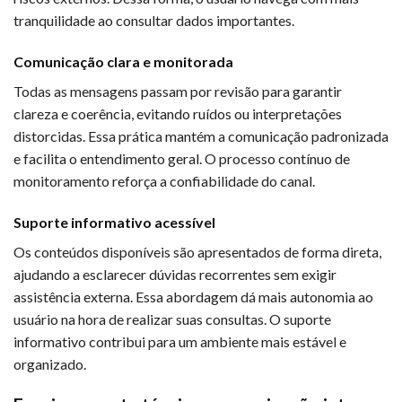
tranquilidade ao consultar dados importantes.
Comunicação clara e monitorada
Todas as mensagens passam por revisão para garantir
clareza e coerência, evitando ruídos ou interpretações
distorcidas. Essa prática mantém a comunicação padronizada
e facilita o entendimento geral. O processo contínuo de
monitoramento reforça a confiabilidade do canal.
Suporte informativo acessível
Os conteúdos disponíveis são apresentados de forma direta,
ajudando a esclarecer dúvidas recorrentes sem exigir
assistência externa. Essa abordagem dá mais autonomia ao
usuário na hora de realizar suas consultas. O suporte
informativo contribui para um ambiente mais estável e
organizado.