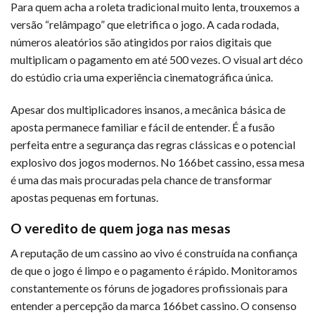
Para quem acha a roleta tradicional muito lenta, trouxemos a
versão “relâmpago” que eletrifica o jogo. A cada rodada,
números aleatórios são atingidos por raios digitais que
multiplicam o pagamento em até 500 vezes. O visual art déco
do estúdio cria uma experiência cinematográfica única.
Apesar dos multiplicadores insanos, a mecânica básica de
aposta permanece familiar e fácil de entender. É a fusão
perfeita entre a segurança das regras clássicas e o potencial
explosivo dos jogos modernos. No 166bet cassino, essa mesa
é uma das mais procuradas pela chance de transformar
apostas pequenas em fortunas.
O veredito de quem joga nas mesas
A reputação de um cassino ao vivo é construída na confiança
de que o jogo é limpo e o pagamento é rápido. Monitoramos
constantemente os fóruns de jogadores profissionais para
entender a percepção da marca 166bet cassino. O consenso