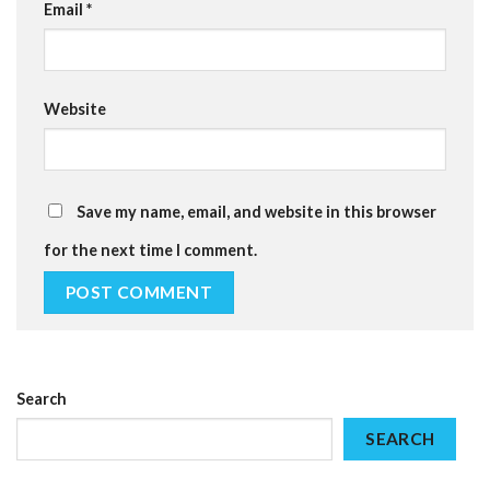
Email
*
Website
Save my name, email, and website in this browser
for the next time I comment.
Search
SEARCH