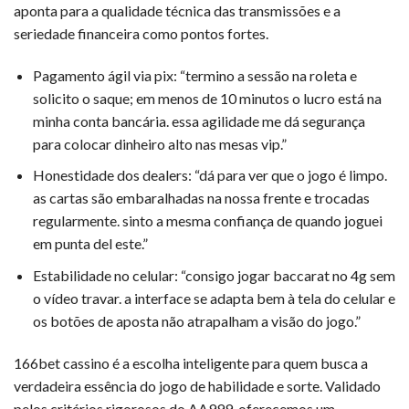
aponta para a qualidade técnica das transmissões e a
seriedade financeira como pontos fortes.
Pagamento ágil via pix: “termino a sessão na roleta e
solicito o saque; em menos de 10 minutos o lucro está na
minha conta bancária. essa agilidade me dá segurança
para colocar dinheiro alto nas mesas vip.”
Honestidade dos dealers: “dá para ver que o jogo é limpo.
as cartas são embaralhadas na nossa frente e trocadas
regularmente. sinto a mesma confiança de quando joguei
em punta del este.”
Estabilidade no celular: “consigo jogar baccarat no 4g sem
o vídeo travar. a interface se adapta bem à tela do celular e
os botões de aposta não atrapalham a visão do jogo.”
166bet cassino é a escolha inteligente para quem busca a
verdadeira essência do jogo de habilidade e sorte. Validado
pelos critérios rigorosos do AA999, oferecemos um