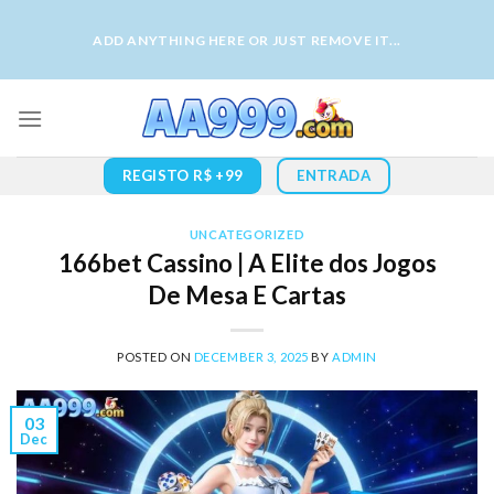
Skip
to
ADD ANYTHING HERE OR JUST REMOVE IT...
content
REGISTO R$ +99
ENTRADA
UNCATEGORIZED
166bet Cassino | A Elite dos Jogos
De Mesa E Cartas
POSTED ON
DECEMBER 3, 2025
BY
ADMIN
03
Dec