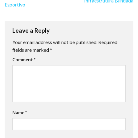
Infraestrutura Blindada
Esportivo
Leave a Reply
Your email address will not be published.
Required
fields are marked
*
Comment
*
Name
*