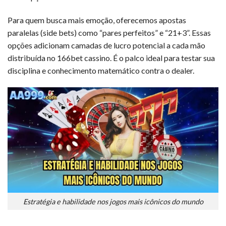
Para quem busca mais emoção, oferecemos apostas
paralelas (side bets) como “pares perfeitos” e “21+3”. Essas
opções adicionam camadas de lucro potencial a cada mão
distribuída no 166bet cassino. É o palco ideal para testar sua
disciplina e conhecimento matemático contra o dealer.
Estratégia e habilidade nos jogos mais icônicos do mundo