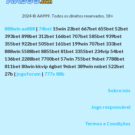
2024 © AA999. Todos os direitos reservados. 18+
888win
aa888
|
74bet
15win 23bet 667bet 655bet 52bet
393bet 898bet 312bet 166bet 707bet 585bet 939bet
355bet 922bet 505bet 161bet 199win 707bet 333bet
888win 5588bet 8855bet 81bet 3355bet 234vip 54bet
136bet 2288bet 7700bet 57win 755bet 9nbet 7788bet
811bet 80win kkvip 6gbet 9nbet 389win nnbet 522bet
27b |
jogoforum
|
777x
88b
Sobre nós
Jogo responsável
Termos e Condições