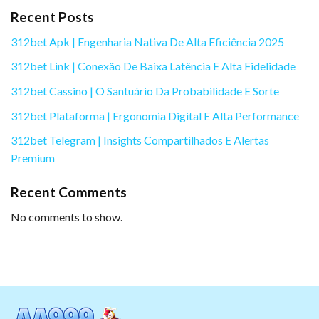
Recent Posts
312bet Apk | Engenharia Nativa De Alta Eficiência 2025
312bet Link | Conexão De Baixa Latência E Alta Fidelidade
312bet Cassino | O Santuário Da Probabilidade E Sorte
312bet Plataforma | Ergonomia Digital E Alta Performance
312bet Telegram | Insights Compartilhados E Alertas
Premium
Recent Comments
No comments to show.